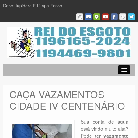
Desentupidora E Limpa Fossa
Empresa
Desentupidora em São Paulo
CAÇA VAZAMENTOS
Limpa Fossa
CIDADE IV CENTENÁRIO
Caça Vazamentos
Serviços
Sua conta de água
está vindo muito alta?
Galeria De Fotos
Pode ter
vazamento