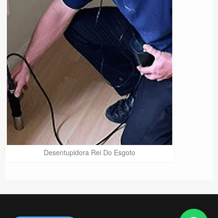
Desentupidora Rei Do Esgoto
Precisa de Ajuda?
Online
São Paulo! Precisa de
ajuda?
Online