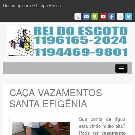
Desentupidora E Limpa Fossa
Empresa
Desentupidora em São Paulo
CAÇA VAZAMENTOS
Limpa Fossa
SANTA EFIGÊNIA
Caça Vazamentos
Serviços
Sua conta de água
está vindo muito alta?
Galeria De Fotos
Pode ter
vazamento