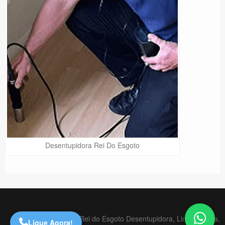
Desentupidora Rei Do Esgoto
Precisa de Ajuda?
Online
São Paulo! Precisa de
ajuda?
Online
Copyright © 2020 Rei do Esgoto Desentupidora, Limpa Fossa,
Ligue Agora!