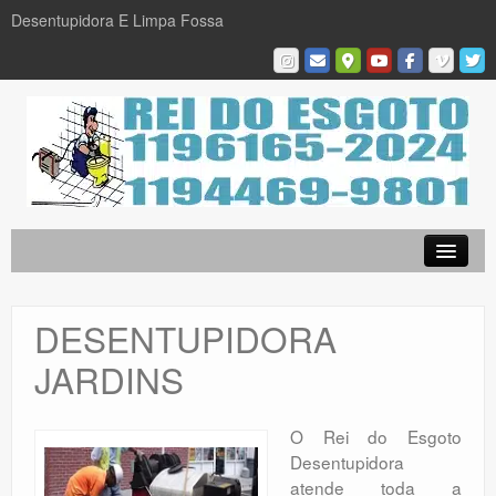
Desentupidora E Limpa Fossa
Empresa
Desentupidora em São Paulo
DESENTUPIDORA
Limpa Fossa
JARDINS
Caça Vazamentos
Serviços
O Rei do Esgoto
Desentupidora
Galeria De Fotos
atende toda a