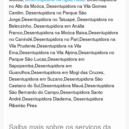
no Alto da Moóca
,
Desentupidora na Vila Gomes
Cardim
,
Desentupidora no Parque São
Jorge
,
Desentupidora no Tatuapé
,
Desentupidora no
Belenzinho
,
Desentupidora em Anália
Franco
,
Desentupidora na Moóca Baixa
,
Desentupidora
no Canindé
,
Desentupidora no
Pari
,
Desentupidora na
Vila Prudente
,
Desentupidora na Vila
Ema
,
Desentupidora na Vila Alpina
,
Desentupidora no
Parque São Lucas
,
Desentupidora em
Sapopemba
,
Desentupidora em
Guarulhos
,
Desentupidora em Mogi das Cruzes
,
Desentupidora em Suzano
,
Desentupidora São
Caetano do Sul
,
Desentupidora Mauá
,
Desentupidora
São Bernardo do Campo
,
Desentupidora Santo
André
,
Desentupidora Diadema
,
Desentupidora
Ribeirão Pires
Saiba mais sobre os serviços da