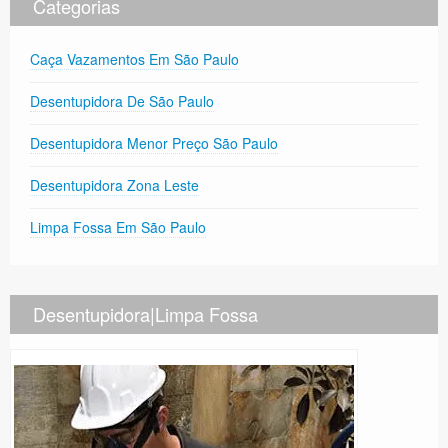
Categorias
Caça Vazamentos Em São Paulo
Desentupidora De São Paulo
Desentupidora Menor Preço São Paulo
Desentupidora Zona Leste
Limpa Fossa Em São Paulo
Desentupidora|Limpa Fossa