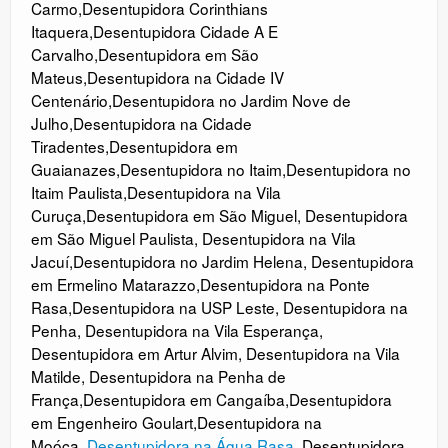
Carmo
,
Desentupidora Corinthians
Itaquera
,
Desentupidora Cidade A E
Carvalho
,
Desentupidora em São
Mateus
,
Desentupidora na Cidade IV
Centenário
,
Desentupidora no Jardim Nove de
Julho
,
Desentupidora na Cidade
Tiradentes
,
Desentupidora em
Guaianazes
,
Desentupidora no Itaim
,
Desentupidora no
Itaim Paulista
,
Desentupidora na Vila
Curuça
,
Desentupidora em São Miguel
,
Desentupidora
em São Miguel Paulista
,
Desentupidora na Vila
Jacuí
,
Desentupidora no Jardim Helena
,
Desentupidora
em Ermelino Matarazzo
,
Desentupidora na Ponte
Rasa
,
Desentupidora na USP Leste
,
Desentupidora na
Penha
,
Desentupidora na Vila Esperança
,
Desentupidora em Artur Alvim
,
Desentupidora na Vila
Matilde
,
Desentupidora na Penha de
França
,
Desentupidora em Cangaíba
,
Desentupidora
em Engenheiro Goulart
,
Desentupidora na
Moóca
,
Desentupidora na Água Rasa
,
Desentupidora