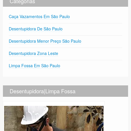
Categorias
Caça Vazamentos Em São Paulo
Desentupidora De São Paulo
Desentupidora Menor Preço São Paulo
Desentupidora Zona Leste
Limpa Fossa Em São Paulo
Desentupidora|Limpa Fossa