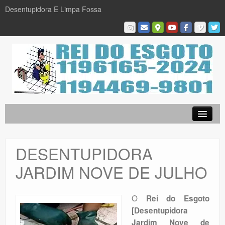
Desentupidora E Limpa Fossa
Empresa
Desentupidora em São Paulo
DESENTUPIDORA
Limpa Fossa
JARDIM NOVE DE JULHO
Caça Vazamentos
Serviços
O
Rei do Esgoto
[Desentupidora
Galeria De Fotos
Jardim Nove de