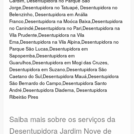
Cardim
,
Desentupidora no Parque São
Jorge
,
Desentupidora no Tatuapé
,
Desentupidora no
Belenzinho
,
Desentupidora em Anália
Franco
,
Desentupidora na Moóca Baixa
,
Desentupidora
no Canindé
,
Desentupidora no
Pari
,
Desentupidora na
Vila Prudente
,
Desentupidora na Vila
Ema
,
Desentupidora na Vila Alpina
,
Desentupidora no
Parque São Lucas
,
Desentupidora em
Sapopemba
,
Desentupidora em
Guarulhos
,
Desentupidora em Mogi das Cruzes
,
Desentupidora em Suzano
,
Desentupidora São
Caetano do Sul
,
Desentupidora Mauá
,
Desentupidora
São Bernardo do Campo
,
Desentupidora Santo
André
,
Desentupidora Diadema
,
Desentupidora
Ribeirão Pires
Saiba mais sobre os serviços da
Desentupidora Jardim Nove de