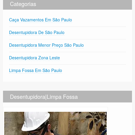
Categorias
Caça Vazamentos Em São Paulo
Desentupidora De São Paulo
Desentupidora Menor Preço São Paulo
Desentupidora Zona Leste
Limpa Fossa Em São Paulo
Desentupidora|Limpa Fossa