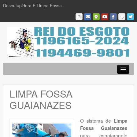
Desentupidora E Limpa Fossa
Empresa
Desentupidora em São Paulo
LIMPA FOSSA
Limpa Fossa
GUAIANAZES
Caça Vazamentos
Serviços
O sistema de
Limpa
Fossa Guaianazes
Galeria De Fotos
para esgotamento