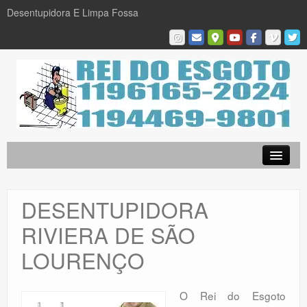
Desentupidora E Limpa Fossa
Empresa
Desentupidora em São Paulo
DESENTUPIDORA
Limpa Fossa
RIVIERA DE SÃO
Caça Vazamentos
LOURENÇO
Serviços
Galeria De Fotos
O Rei do Esgoto