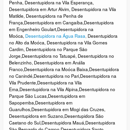
Penha
,
Desentupidora na Vila Esperança
,
Desentupidora em Artur Alvim
,
Desentupidora na Vila
Matilde
,
Desentupidora na Penha de
França
,
Desentupidora em Cangaíba
,
Desentupidora
em Engenheiro Goulart
,
Desentupidora na
Moóca
,
Desentupidora na Água Rasa
,
Desentupidora
no Alto da Moóca
,
Desentupidora na Vila Gomes
Cardim
,
Desentupidora no Parque São
Jorge
,
Desentupidora no Tatuapé
,
Desentupidora no
Belenzinho
,
Desentupidora em Anália
Franco
,
Desentupidora na Moóca Baixa
,
Desentupidora
no Canindé
,
Desentupidora no
Pari
,
Desentupidora na
Vila Prudente
,
Desentupidora na Vila
Ema
,
Desentupidora na Vila Alpina
,
Desentupidora no
Parque São Lucas
,
Desentupidora em
Sapopemba
,
Desentupidora em
Guarulhos
,
Desentupidora em Mogi das Cruzes
,
Desentupidora em Suzano
,
Desentupidora São
Caetano do Sul
,
Desentupidora Mauá
,
Desentupidora
São Bernardo do Campo
,
Desentupidora Santo