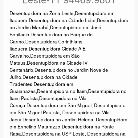
Desentupidora na Zona Leste
,
Desentupidora em
Itaquera
,
Desentupidora na Cidade Lider
,
Desentupidora
no Jardim Marabá
,
Desentupidora em José
Bonifácio
,
Desentupidora no Parque do
Carmo
,
Desentupidora Corinthians
Itaquera
,
Desentupidora Cidade A E
Carvalho
,
Desentupidora em São
Mateus
,
Desentupidora na Cidade IV
Centenário
,
Desentupidora no Jardim Nove de
Julho
,
Desentupidora na Cidade
Tiradentes
,
Desentupidora em
Guaianazes
,
Desentupidora no Itaim
,
Desentupidora no
Itaim Paulista
,
Desentupidora na Vila
Curuça
,
Desentupidora em São Miguel
,
Desentupidora
em São Miguel Paulista
,
Desentupidora na Vila
Jacuí
,
Desentupidora no Jardim Helena
,
Desentupidora
em Ermelino Matarazzo
,
Desentupidora na Ponte
Rasa
,
Desentupidora na USP Leste
,
Desentupidora na