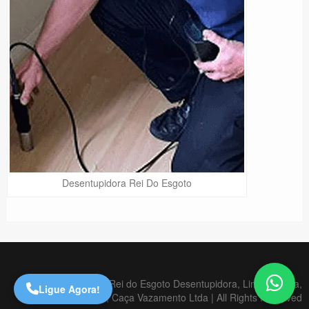
Desentupidora Rei Do Esgoto
Precisa de Ajuda?
Online
São Paulo! Precisa de
ajuda?
Online
Copyright © 2020 Rei do Esgoto Desentupidora, Limpa Fossa,
Ligue Agora!
Dedetizadora, Caça Vazamento Ltda | All Rights Reserved