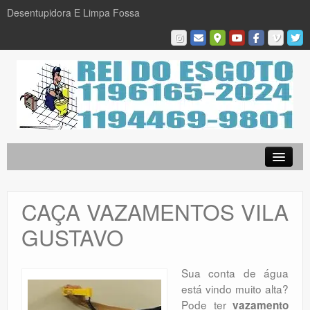
Desentupidora E Limpa Fossa
Empresa
Desentupidora em São Paulo
CAÇA VAZAMENTOS VILA
Limpa Fossa
GUSTAVO
Caça Vazamentos
Serviços
Sua conta de água
está vindo muito alta?
Galeria De Fotos
Pode ter
vazamento