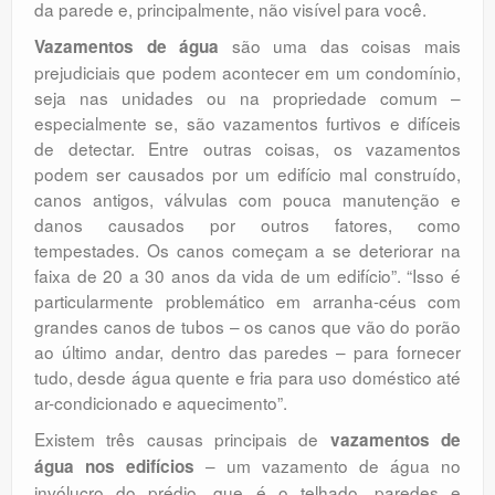
da parede e, principalmente, não visível para você.
são uma das coisas mais
Vazamentos de água
prejudiciais que podem acontecer em um condomínio,
seja nas unidades ou na propriedade comum –
especialmente se, são vazamentos furtivos e difíceis
de detectar. Entre outras coisas, os vazamentos
podem ser causados ​​por um edifício mal construído,
canos antigos, válvulas com pouca manutenção e
danos causados ​​por outros fatores, como
tempestades. Os canos começam a se deteriorar na
faixa de 20 a 30 anos da vida de um edifício”. “Isso é
particularmente problemático em arranha-céus com
grandes canos de tubos – os canos que vão do porão
ao último andar, dentro das paredes – para fornecer
tudo, desde água quente e fria para uso doméstico até
ar-condicionado e aquecimento”.
Existem três causas principais de
vazamentos de
– um vazamento de água no
água nos edifícios
invólucro do prédio, que é o telhado, paredes e