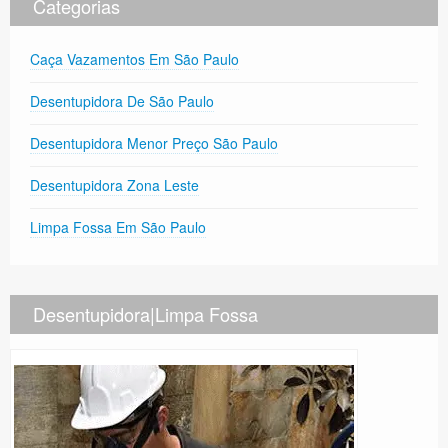
Categorias
Caça Vazamentos Em São Paulo
Desentupidora De São Paulo
Desentupidora Menor Preço São Paulo
Desentupidora Zona Leste
Limpa Fossa Em São Paulo
Desentupidora|Limpa Fossa