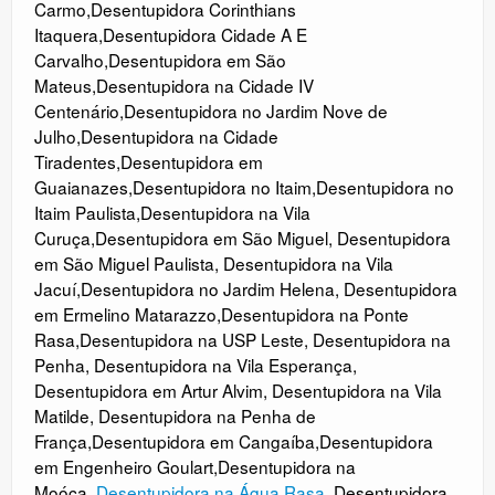
Carmo
,
Desentupidora Corinthians
Itaquera
,
Desentupidora Cidade A E
Carvalho
,
Desentupidora em São
Mateus
,
Desentupidora na Cidade IV
Centenário
,
Desentupidora no Jardim Nove de
Julho
,
Desentupidora na Cidade
Tiradentes
,
Desentupidora em
Guaianazes
,
Desentupidora no Itaim
,
Desentupidora no
Itaim Paulista
,
Desentupidora na Vila
Curuça
,
Desentupidora em São Miguel
,
Desentupidora
em São Miguel Paulista
,
Desentupidora na Vila
Jacuí
,
Desentupidora no Jardim Helena
,
Desentupidora
em Ermelino Matarazzo
,
Desentupidora na Ponte
Rasa
,
Desentupidora na USP Leste
,
Desentupidora na
Penha
,
Desentupidora na Vila Esperança
,
Desentupidora em Artur Alvim
,
Desentupidora na Vila
Matilde
,
Desentupidora na Penha de
França
,
Desentupidora em Cangaíba
,
Desentupidora
em Engenheiro Goulart
,
Desentupidora na
Moóca
,
Desentupidora na Água Rasa
,
Desentupidora