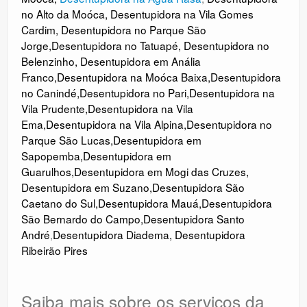
no Alto da Moóca
,
Desentupidora na Vila Gomes
Cardim
,
Desentupidora no Parque São
Jorge
,
Desentupidora no Tatuapé
,
Desentupidora no
Belenzinho
,
Desentupidora em Anália
Franco
,
Desentupidora na Moóca Baixa
,
Desentupidora
no Canindé
,
Desentupidora no
Pari
,
Desentupidora na
Vila Prudente
,
Desentupidora na Vila
Ema
,
Desentupidora na Vila Alpina
,
Desentupidora no
Parque São Lucas
,
Desentupidora em
Sapopemba
,
Desentupidora em
Guarulhos
,
Desentupidora em Mogi das Cruzes
,
Desentupidora em Suzano
,
Desentupidora São
Caetano do Sul
,
Desentupidora Mauá
,
Desentupidora
São Bernardo do Campo
,
Desentupidora Santo
André
,
Desentupidora Diadema
,
Desentupidora
Ribeirão Pires
Saiba mais sobre os serviços da