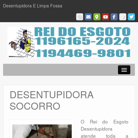
Desentupidora E Limpa Fossa
Empresa
Desentupidora em São Paulo
DESENTUPIDORA
Limpa Fossa
SOCORRO
Caça Vazamentos
Serviços
O Rei do Esgoto
Desentupidora
Galeria De Fotos
atende toda a