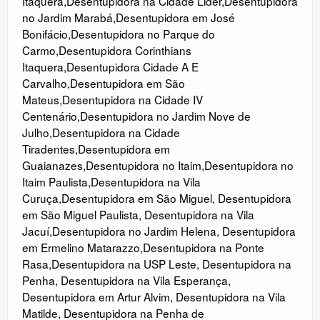
Itaquera
,
Desentupidora na Cidade Lider
,
Desentupidora
no Jardim Marabá
,
Desentupidora em José
Bonifácio
,
Desentupidora no Parque do
Carmo
,
Desentupidora Corinthians
Itaquera
,
Desentupidora Cidade A E
Carvalho
,
Desentupidora em São
Mateus
,
Desentupidora na Cidade IV
Centenário
,
Desentupidora no Jardim Nove de
Julho
,
Desentupidora na Cidade
Tiradentes
,
Desentupidora em
Guaianazes
,
Desentupidora no Itaim
,
Desentupidora no
Itaim Paulista
,
Desentupidora na Vila
Curuça
,
Desentupidora em São Miguel
,
Desentupidora
em São Miguel Paulista
,
Desentupidora na Vila
Jacuí
,
Desentupidora no Jardim Helena
,
Desentupidora
em Ermelino Matarazzo
,
Desentupidora na Ponte
Rasa
,
Desentupidora na USP Leste
,
Desentupidora na
Penha
,
Desentupidora na Vila Esperança
,
Desentupidora em Artur Alvim
,
Desentupidora na Vila
Matilde
,
Desentupidora na Penha de