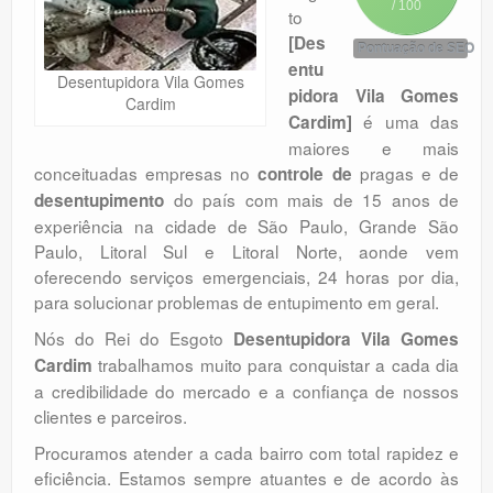
/ 100
to
Orçamento
[Des
Pontuação de SEO
Comentários
entu
Desentupidora Vila Gomes
pidora Vila Gomes
Cardim
é uma das
Cardim]
maiores e mais
conceituadas empresas no
pragas e de
controle de
do país com mais de 15 anos de
desentupimento
experiência na cidade de São Paulo, Grande São
Paulo, Litoral Sul e Litoral Norte, aonde vem
oferecendo serviços emergenciais, 24 horas por dia,
para solucionar problemas de entupimento em geral.
Nós do Rei do Esgoto
Desentupidora Vila Gomes
trabalhamos muito para conquistar a cada dia
Cardim
a credibilidade do mercado e a confiança de nossos
clientes e parceiros.
Procuramos atender a cada bairro com total rapidez e
eficiência. Estamos sempre atuantes e de acordo às