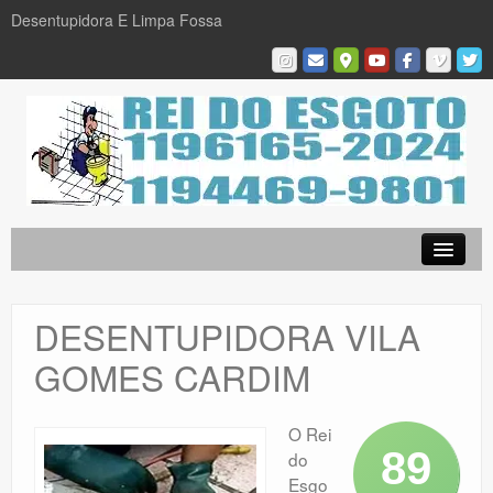
Desentupidora E Limpa Fossa
Empresa
Desentupidora em São Paulo
DESENTUPIDORA VILA
Limpa Fossa
GOMES CARDIM
Caça Vazamentos
Serviços
O Rei
89
do
Galeria De Fotos
Esgo