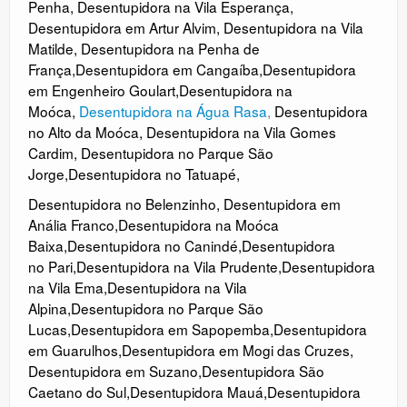
Penha
,
Desentupidora na Vila Esperança
,
Desentupidora em Artur Alvim
,
Desentupidora na Vila
Matilde
,
Desentupidora na Penha de
França
,
Desentupidora em Cangaíba
,
Desentupidora
em Engenheiro Goulart
,
Desentupidora na
Moóca
,
Desentupidora na Água Rasa
,
Desentupidora
no Alto da Moóca
,
Desentupidora na Vila Gomes
Cardim
,
Desentupidora no Parque São
Jorge
,
Desentupidora no Tatuapé
,
Desentupidora no Belenzinho
,
Desentupidora em
Anália Franco
,
Desentupidora na Moóca
Baixa
,
Desentupidora no Canindé
,
Desentupidora
no
Pari
,
Desentupidora na Vila Prudente
,
Desentupidora
na Vila Ema
,
Desentupidora na Vila
Alpina
,
Desentupidora no Parque São
Lucas
,
Desentupidora em Sapopemba
,
Desentupidora
em Guarulhos
,
Desentupidora em Mogi das Cruzes
,
Desentupidora em Suzano
,
Desentupidora São
Caetano do Sul
,
Desentupidora Mauá
,
Desentupidora