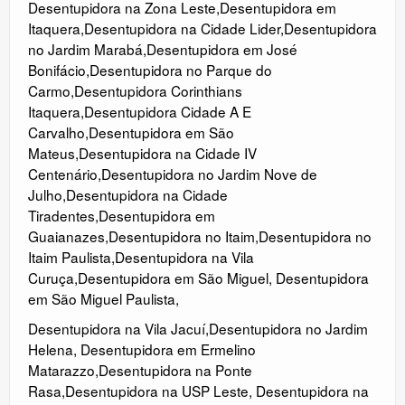
Desentupidora na Zona Leste
,
Desentupidora em
Itaquera
,
Desentupidora na Cidade Lider
,
Desentupidora
no Jardim Marabá
,
Desentupidora em José
Bonifácio
,
Desentupidora no Parque do
Carmo
,
Desentupidora Corinthians
Itaquera
,
Desentupidora Cidade A E
Carvalho
,
Desentupidora em São
Mateus
,
Desentupidora na Cidade IV
Centenário
,
Desentupidora no Jardim Nove de
Julho
,
Desentupidora na Cidade
Tiradentes
,
Desentupidora em
Guaianazes
,
Desentupidora no Itaim
,
Desentupidora no
Itaim Paulista
,
Desentupidora na Vila
Curuça
,
Desentupidora em São Miguel
,
Desentupidora
em São Miguel Paulista
,
Desentupidora na Vila Jacuí
,
Desentupidora no Jardim
Helena
,
Desentupidora em Ermelino
Matarazzo
,
Desentupidora na Ponte
Rasa
,
Desentupidora na USP Leste
,
Desentupidora na