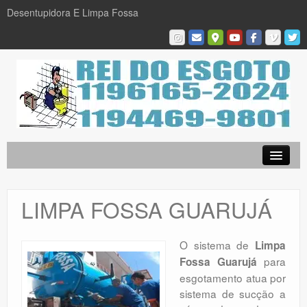
Desentupidora E Limpa Fossa
Empresa
Desentupidora em São Paulo
LIMPA FOSSA GUARUJÁ
Limpa Fossa
Caça Vazamentos
O sistema de
Limpa
para
Fossa Guarujá
Serviços
esgotamento atua por
Galeria De Fotos
sistema de sucção a