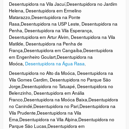
Desentupidora na Vila Jacuí
,
Desentupidora no Jardim
Helena
,
Desentupidora em Ermelino
Matarazzo
,
Desentupidora na Ponte
Rasa
,
Desentupidora na USP Leste
,
Desentupidora na
Penha
,
Desentupidora na Vila Esperança
,
Desentupidora em Artur Alvim
,
Desentupidora na Vila
Matilde
,
Desentupidora na Penha de
França
,
Desentupidora em Cangaíba
,
Desentupidora
em Engenheiro Goulart
,
Desentupidora na
Moóca
,
Desentupidora na Água Rasa
,
Desentupidora no Alto da Moóca
,
Desentupidora na
Vila Gomes Cardim
,
Desentupidora no Parque São
Jorge
,
Desentupidora no Tatuapé
,
Desentupidora no
Belenzinho
,
Desentupidora em Anália
Franco
,
Desentupidora na Moóca Baixa
,
Desentupidora
no Canindé
,
Desentupidora no
Pari
,
Desentupidora na
Vila Prudente
,
Desentupidora na Vila
Ema
,
Desentupidora na Vila Alpina
,
Desentupidora no
Parque São Lucas
,
Desentupidora em