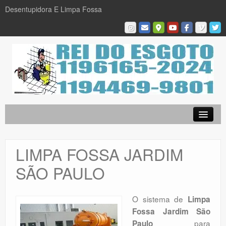
Desentupidora E Limpa Fossa
Empresa
Desentupidora em São Paulo
LIMPA FOSSA JARDIM
Limpa Fossa
SÃO PAULO
Caça Vazamentos
Serviços
O sistema de
Limpa
Fossa Jardim São
Galeria De Fotos
para
Paulo