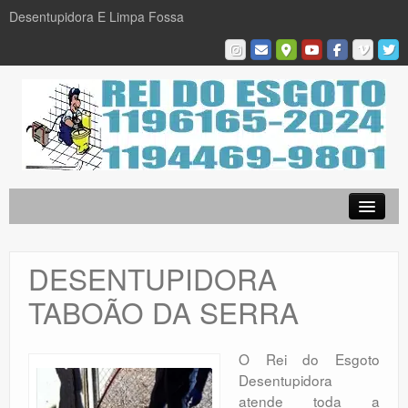
Desentupidora E Limpa Fossa
Empresa
Desentupidora em São Paulo
DESENTUPIDORA
Limpa Fossa
TABOÃO DA SERRA
Caça Vazamentos
Serviços
O Rei do Esgoto
Desentupidora
Galeria De Fotos
atende toda a