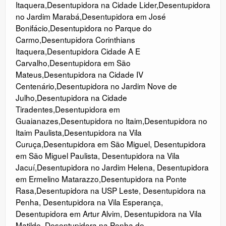
Itaquera
,
Desentupidora na Cidade Lider
,
Desentupidora
no Jardim Marabá
,
Desentupidora em José
Bonifácio
,
Desentupidora no Parque do
Carmo
,
Desentupidora Corinthians
Itaquera
,
Desentupidora Cidade A E
Carvalho
,
Desentupidora em São
Mateus
,
Desentupidora na Cidade IV
Centenário
,
Desentupidora no Jardim Nove de
Julho
,
Desentupidora na Cidade
Tiradentes
,
Desentupidora em
Guaianazes
,
Desentupidora no Itaim
,
Desentupidora no
Itaim Paulista
,
Desentupidora na Vila
Curuça
,
Desentupidora em São Miguel
,
Desentupidora
em São Miguel Paulista
,
Desentupidora na Vila
Jacuí
,
Desentupidora no Jardim Helena
,
Desentupidora
em Ermelino Matarazzo
,
Desentupidora na Ponte
Rasa
,
Desentupidora na USP Leste
,
Desentupidora na
Penha
,
Desentupidora na Vila Esperança
,
Desentupidora em Artur Alvim
,
Desentupidora na Vila
Matilde
,
Desentupidora na Penha de