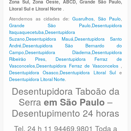
Zona Sul, Zona Oeste, ABCD, Grande São Paulo,
.
Litoral Sul e Litoral Norte
Atendemos as cidades de:
Guarulhos
,
São Paulo
,
Grande São Paulo
,
Desentupidora
Itaquaquecetuba
,
Desentupidora
Suzano
,
Desentupidora Mauá
,
Desentupidora Santo
André
,
Desentupidora São Bernardo do
Campo
,
Desentupidora Diadema
,
Desentupidora
Ribeirão Pires
,
Desentupidora Ferraz de
Vasconcelos
,
Desentupidora Ferraz de Vasconcelos
,
Desentupidora Osasco
,
Desentupidora Litoral Sul
e
Desentupidora Litoral Norte
.
Desentupidora Taboão da
Serra
–
em São Paulo
Desentupimento 24 horas
Tel. 24 h 11 94469.9801 Toda a