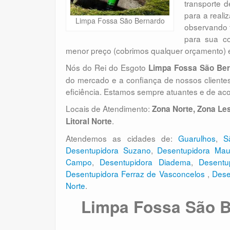
transporte d
para a reali
Limpa Fossa São Bernardo
observando 
para sua c
menor preço (cobrimos qualquer orçamento) e
Nós do Rei do Esgoto
Limpa Fossa São Ber
do mercado e a confiança de nossos clientes
eficiência. Estamos sempre atuantes e de ac
Locais de Atendimento:
Zona Norte, Zona Les
.
Litoral Norte
Atendemos as cidades de:
Guarulhos
,
S
Desentupidora Suzano
,
Desentupidora Ma
Campo
,
Desentupidora Diadema
,
Desentu
Desentupidora Ferraz de Vasconcelos
,
Dese
Norte
.
Limpa Fossa São B