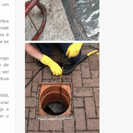
e um
itos
mais
ba é
se se
longo
o de
a ser
 dura
rial,
urar
jo e
er o