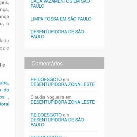
CAÇA VAZAMENTOS EM SÃO
geis,
PAULO
ança,
ança
LIMPA FOSSA EM SÃO PAULO
o, o
DESENTUPIDORA DE SÃO
PAULO
idade
dez e
Comentários
l e
REIDOESGOTO
em
tuba
,
DESENTUPIDORA ZONA LESTE
o do
elos
,
Claudia Nogueira
em
DESENTUPIDORA ZONA LESTE
toral
REIDOESGOTO
em
4
DESENTUPIDORA DE SÃO
PAULO