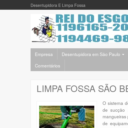
Desentupidora E Limpa Fossa
Empresa
Desentupidora em São Paulo
Comentários
LIMPA FOSSA SÃO 
O sistema 
de sucção 
mangueiras 
de equipam