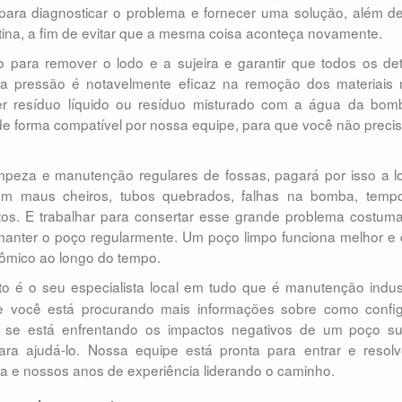
para diagnosticar o problema e fornecer uma solução, além d
ina, a fim de evitar que a mesma coisa aconteça novamente.
ara remover o lodo e a sujeira e garantir que todos os detr
ta pressão é notavelmente eficaz na remoção dos materiais 
uer resíduo líquido ou resíduo misturado com a água da bom
 de forma compatível por nossa equipe, para que você não preci
impeza e manutenção regulares de fossas, pagará por isso a 
em maus cheiros, tubos quebrados, falhas na bomba, temp
eitos. E trabalhar para consertar esse grande problema costum
manter o poço regularmente. Um poço limpo funciona melhor e
nômico ao longo do tempo.
 é o seu especialista local em tudo que é manutenção indust
Se você está procurando mais informações sobre como config
se está enfrentando os impactos negativos de um poço su
ara ajudá-lo. Nossa equipe está pronta para entrar e resolv
 e nossos anos de experiência liderando o caminho.