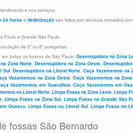
endimento e nos serviços.
e
são feitos por técnicos treinados c
o 24 horas
dedetização
o Paulo e Grande São Paulo.
tubulação de 2″ ou 8″ polegadas.
 em todos os bairros de São Paulo:
Desentupidora na Zona L
,
,
 na Zona Norte
Desentupidora na Zona Oeste
Desentupidor
,
,
l Sul
Desentupidora na Litoral Norte
Caça Vazamentos na 
,
aça Vazamentos na Zona Oeste
Caça Vazamentos na Zona
,
aça Vazamentos em Guarulhos
Caça Vazamentos em Osa
,
,
entos no Litoral Norte
Limpa Fossa na Zona Leste
Limpa F
,
,
e
Limpa Fossa na Zona Sul
Limpa Fossa na Grande São P
,
,
 em Osasco
Limpa Fossa no Litoral Sul
Limpa Fossa no Lit
de fossas São Bernardo