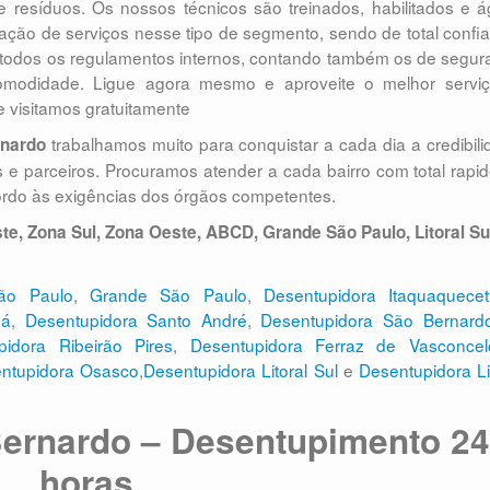
e resíduos. Os nossos técnicos são treinados, habilitados e á
zação de serviços nesse tipo de segmento, sendo de total confi
todos os regulamentos internos, contando também os de segur
omodidade. Ligue agora mesmo e aproveite o melhor serviç
 visitamos gratuitamente
trabalhamos muito para conquistar a cada dia a credibil
nardo
 e parceiros. Procuramos atender a cada bairro com total rapi
ordo às exigências dos órgãos competentes.
te, Zona Sul, Zona Oeste, ABCD, Grande São Paulo, Litoral Su
ão Paulo
,
Grande São Paulo
,
Desentupidora Itaquaquece
uá
,
Desentupidora Santo André
,
Desentupidora São Bernard
pidora Ribeirão Pires
,
Desentupidora Ferraz de Vasconc
ntupidora Osasco
,
Desentupidora Litoral Sul
e
Desentupidora Li
ernardo – Desentupimento 2
horas