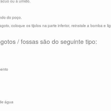
vácuo ou a úmido.
undo do poço.
oto, coloque os tijolos na parte inferior, reinstale a bomba e li
gotos / fossas são do seguinte tipo:
mento
 de água