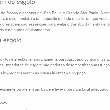
em de esgoto
a de fossas e esgotos em São Paulo e Grande São Paulo. A cis
iais e comerciais) é um depósito do lodo mais fétido que você
de drenagem são essenciais para evitar o transbordamento de l
io e de outros equipamentos.
e esgoto
ro / toalete estão temporariamente paradas; caso contrário, as 
e os limpadores de esgoto não poderão desempenhar suas funçõ
 os limpadores verem as coisas lá embaixo no poço.
ecipiente ou até em um balde e leve-a para um local adequado
sito.