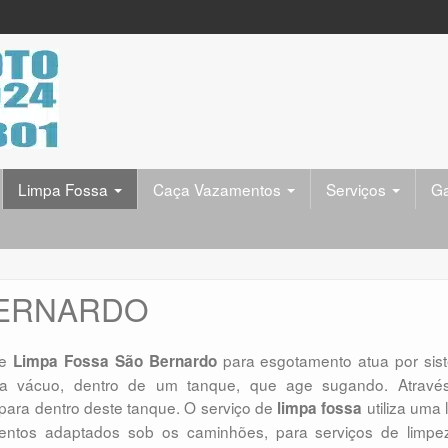
Limpa Fossa
Caça Vazamentos
Serviços
Ga
BERNARDO
de
para esgotamento atua por sis
Limpa Fossa São Bernardo
a vácuo, dentro de um tanque, que age sugando. Atravé
para dentro deste tanque. O serviço de
utiliza uma 
limpa fossa
entos adaptados sob os caminhões, para serviços de limpe