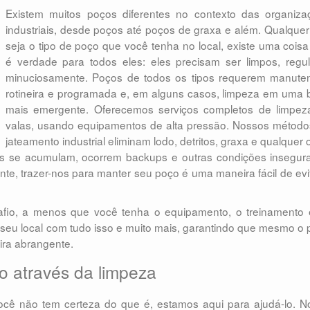
Existem muitos poços diferentes no contexto das organiza
industriais, desde poços até poços de graxa e além. Qualque
seja o tipo de poço que você tenha no local, existe uma cois
é verdade para todos eles: eles precisam ser limpos, regul
minuciosamente. Poços de todos os tipos requerem manute
rotineira e programada e, em alguns casos, limpeza em uma 
mais emergente. Oferecemos serviços completos de limpez
valas, usando equipamentos de alta pressão. Nossos método
jateamento industrial eliminam lodo, detritos, graxa e qualquer 
os se acumulam, ocorrem backups e outras condições insegura
e, trazer-nos para manter seu poço é uma maneira fácil de evi
afio, a menos que você tenha o equipamento, o treinamento 
 seu local com tudo isso e muito mais, garantindo que mesmo o
ira abrangente.
o através da limpeza
cê não tem certeza do que é, estamos aqui para ajudá-lo. N