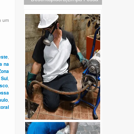
om um
,
este
a na
Zona
,
 Sul
,
sco
ossa
,
aulo
oral