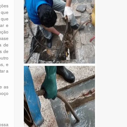
ções
r que
a que
ar e
nção
base
a de
s de
outro
s, e
tar a
e as
 poço
ossa