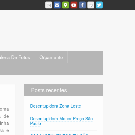
leria De Fotos
Orçamento
Posts recentes
Desentupidora Zona Leste
tema
s de
Desentupidora Menor Preço São
linha
Paulo
za e