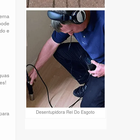
terna
 pode
odo e
águas
es!
Desentupidora Rei Do Esgoto
 para