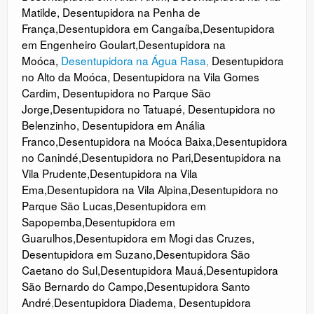
Matilde
,
Desentupidora na Penha de
França
,
Desentupidora em Cangaíba
,
Desentupidora
em Engenheiro Goulart
,
Desentupidora na
Moóca
,
Desentupidora na Água Rasa
,
Desentupidora
no Alto da Moóca
,
Desentupidora na Vila Gomes
Cardim
,
Desentupidora no Parque São
Jorge
,
Desentupidora no Tatuapé
,
Desentupidora no
Belenzinho
,
Desentupidora em Anália
Franco
,
Desentupidora na Moóca Baixa
,
Desentupidora
no Canindé
,
Desentupidora no
Pari
,
Desentupidora na
Vila Prudente
,
Desentupidora na Vila
Ema
,
Desentupidora na Vila Alpina
,
Desentupidora no
Parque São Lucas
,
Desentupidora em
Sapopemba
,
Desentupidora em
Guarulhos
,
Desentupidora em Mogi das Cruzes
,
Desentupidora em Suzano
,
Desentupidora São
Caetano do Sul
,
Desentupidora Mauá
,
Desentupidora
São Bernardo do Campo
,
Desentupidora Santo
André
,
Desentupidora Diadema
,
Desentupidora