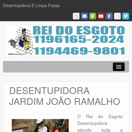
Desentupidora E Limpa Fossa
Empresa
Desentupidora em São Paulo
DESENTUPIDORA
Limpa Fossa
JARDIM JOÃO RAMALHO
Caça Vazamentos
Serviços
O Rei do Esgoto
Desentupidora
Galeria De Fotos
atende toda a