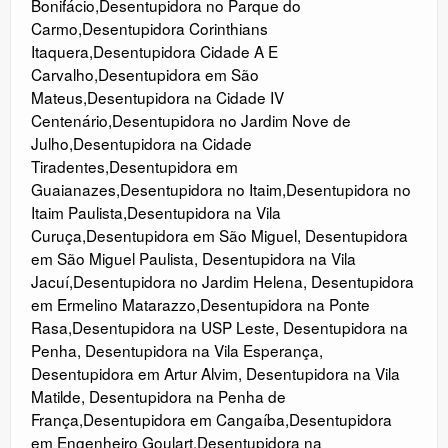
Bonifácio
,
Desentupidora no Parque do
Carmo
,
Desentupidora Corinthians
Itaquera
,
Desentupidora Cidade A E
Carvalho
,
Desentupidora em São
Mateus
,
Desentupidora na Cidade IV
Centenário
,
Desentupidora no Jardim Nove de
Julho
,
Desentupidora na Cidade
Tiradentes
,
Desentupidora em
Guaianazes
,
Desentupidora no Itaim
,
Desentupidora no
Itaim Paulista
,
Desentupidora na Vila
Curuça
,
Desentupidora em São Miguel
,
Desentupidora
em São Miguel Paulista
,
Desentupidora na Vila
Jacuí
,
Desentupidora no Jardim Helena
,
Desentupidora
em Ermelino Matarazzo
,
Desentupidora na Ponte
Rasa
,
Desentupidora na USP Leste
,
Desentupidora na
Penha
,
Desentupidora na Vila Esperança
,
Desentupidora em Artur Alvim
,
Desentupidora na Vila
Matilde
,
Desentupidora na Penha de
França
,
Desentupidora em Cangaíba
,
Desentupidora
em Engenheiro Goulart
,
Desentupidora na