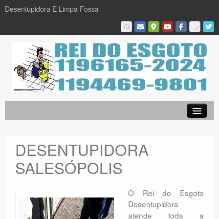
Desentupidora E Limpa Fossa
Empresa
Desentupidora em São Paulo
DESENTUPIDORA
Limpa Fossa
SALESÓPOLIS
Caça Vazamentos
Serviços
O Rei do Esgoto
Desentupidora
Galeria De Fotos
atende toda a