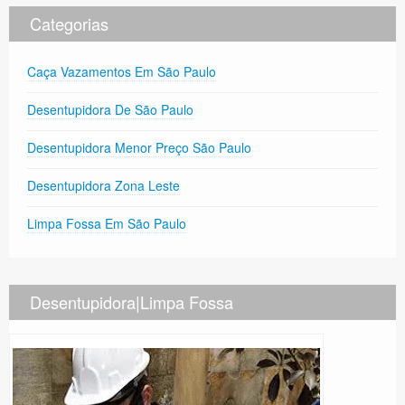
Categorias
Caça Vazamentos Em São Paulo
Desentupidora De São Paulo
Desentupidora Menor Preço São Paulo
Desentupidora Zona Leste
Limpa Fossa Em São Paulo
Desentupidora|Limpa Fossa