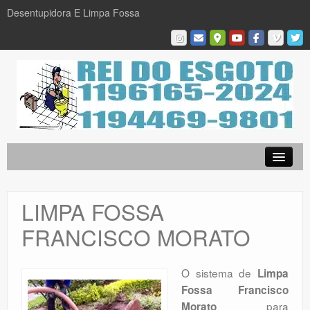
Desentupidora E Limpa Fossa
Empresa
Desentupidora em São Paulo
LIMPA FOSSA
Limpa Fossa
FRANCISCO MORATO
Caça Vazamentos
Serviços
O sistema de
Limpa
Fossa Francisco
Galeria De Fotos
para
Morato