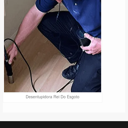
Desentupidora Rei Do Esgoto
Precisa de Ajuda?
Online
São Paulo! Precisa de
ajuda?
Online