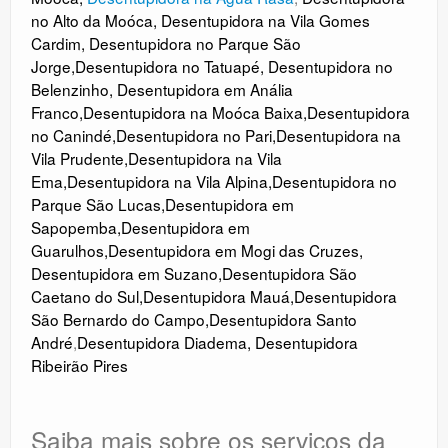
no Alto da Moóca
,
Desentupidora na Vila Gomes
Cardim
,
Desentupidora no Parque São
Jorge
,
Desentupidora no Tatuapé
,
Desentupidora no
Belenzinho
,
Desentupidora em Anália
Franco
,
Desentupidora na Moóca Baixa
,
Desentupidora
no Canindé
,
Desentupidora no
Pari
,
Desentupidora na
Vila Prudente
,
Desentupidora na Vila
Ema
,
Desentupidora na Vila Alpina
,
Desentupidora no
Parque São Lucas
,
Desentupidora em
Sapopemba
,
Desentupidora em
Guarulhos
,
Desentupidora em Mogi das Cruzes
,
Desentupidora em Suzano
,
Desentupidora São
Caetano do Sul
,
Desentupidora Mauá
,
Desentupidora
São Bernardo do Campo
,
Desentupidora Santo
André
,
Desentupidora Diadema
,
Desentupidora
Ribeirão Pires
Saiba mais sobre os serviços da