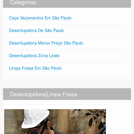
Categorias
Caça Vazamentos Em São Paulo
Desentupidora De São Paulo
Desentupidora Menor Preço São Paulo
Desentupidora Zona Leste
Limpa Fossa Em São Paulo
Desentupidora|Limpa Fossa