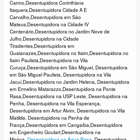
Carmo
,
Desentupidora Corinthians
Itaquera
,
Desentupidora Cidade A E
Carvalho
,
Desentupidora em São
Mateus
,
Desentupidora na Cidade IV
Centenário
,
Desentupidora no Jardim Nove de
Julho
,
Desentupidora na Cidade
Tiradentes
,
Desentupidora em
Guaianazes
,
Desentupidora no Itaim
,
Desentupidora no
Itaim Paulista
,
Desentupidora na Vila
Curuça
,
Desentupidora em São Miguel
,
Desentupidora
em São Miguel Paulista
,
Desentupidora na Vila
Jacuí
,
Desentupidora no Jardim Helena
,
Desentupidora
em Ermelino Matarazzo
,
Desentupidora na Ponte
Rasa
,
Desentupidora na USP Leste
,
Desentupidora na
Penha
,
Desentupidora na Vila Esperança
,
Desentupidora em Artur Alvim
,
Desentupidora na Vila
Matilde
,
Desentupidora na Penha de
França
,
Desentupidora em Cangaíba
,
Desentupidora
em Engenheiro Goulart
,
Desentupidora na
Moóca
,
Desentupidora na Água Rasa
,
Desentupidora