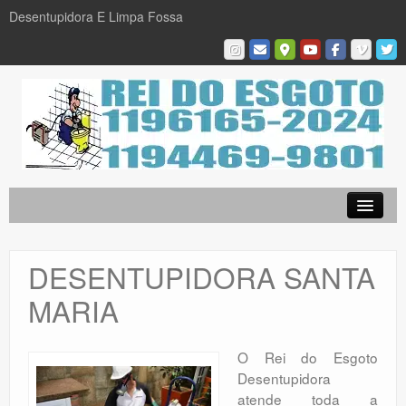
Desentupidora E Limpa Fossa
Empresa
Desentupidora em São Paulo
DESENTUPIDORA SANTA
Limpa Fossa
MARIA
Caça Vazamentos
Serviços
O Rei do Esgoto
Desentupidora
Galeria De Fotos
atende toda a