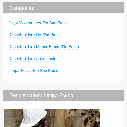
Categorias
Caça Vazamentos Em São Paulo
Desentupidora De São Paulo
Desentupidora Menor Preço São Paulo
Desentupidora Zona Leste
Limpa Fossa Em São Paulo
Desentupidora|Limpa Fossa