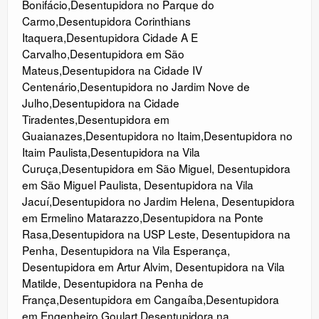
Bonifácio
,
Desentupidora no Parque do
Carmo
,
Desentupidora Corinthians
Itaquera
,
Desentupidora Cidade A E
Carvalho
,
Desentupidora em São
Mateus
,
Desentupidora na Cidade IV
Centenário
,
Desentupidora no Jardim Nove de
Julho
,
Desentupidora na Cidade
Tiradentes
,
Desentupidora em
Guaianazes
,
Desentupidora no Itaim
,
Desentupidora no
Itaim Paulista
,
Desentupidora na Vila
Curuça
,
Desentupidora em São Miguel
,
Desentupidora
em São Miguel Paulista
,
Desentupidora na Vila
Jacuí
,
Desentupidora no Jardim Helena
,
Desentupidora
em Ermelino Matarazzo
,
Desentupidora na Ponte
Rasa
,
Desentupidora na USP Leste
,
Desentupidora na
Penha
,
Desentupidora na Vila Esperança
,
Desentupidora em Artur Alvim
,
Desentupidora na Vila
Matilde
,
Desentupidora na Penha de
França
,
Desentupidora em Cangaíba
,
Desentupidora
em Engenheiro Goulart
,
Desentupidora na