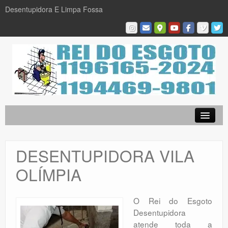
Desentupidora E Limpa Fossa
Empresa
Desentupidora em São Paulo
DESENTUPIDORA VILA
Limpa Fossa
OLÍMPIA
Caça Vazamentos
Serviços
O Rei do Esgoto
Desentupidora
Galeria De Fotos
atende toda a