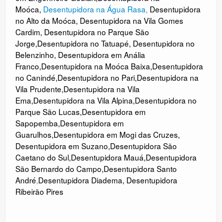
Moóca
,
Desentupidora na Água Rasa
,
Desentupidora
no Alto da Moóca
,
Desentupidora na Vila Gomes
Cardim
,
Desentupidora no Parque São
Jorge
,
Desentupidora no Tatuapé
,
Desentupidora no
Belenzinho
,
Desentupidora em Anália
Franco
,
Desentupidora na Moóca Baixa
,
Desentupidora
no Canindé
,
Desentupidora no
Pari
,
Desentupidora na
Vila Prudente
,
Desentupidora na Vila
Ema
,
Desentupidora na Vila Alpina
,
Desentupidora no
Parque São Lucas
,
Desentupidora em
Sapopemba
,
Desentupidora em
Guarulhos
,
Desentupidora em Mogi das Cruzes
,
Desentupidora em Suzano
,
Desentupidora São
Caetano do Sul
,
Desentupidora Mauá
,
Desentupidora
São Bernardo do Campo
,
Desentupidora Santo
André
,
Desentupidora Diadema
,
Desentupidora
Ribeirão Pires