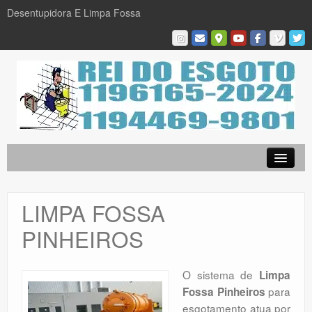
Desentupidora E Limpa Fossa
Empresa
Desentupidora em São Paulo
LIMPA FOSSA
Limpa Fossa
PINHEIROS
Caça Vazamentos
Serviços
O sistema de
Limpa
para
Fossa Pinheiros
Galeria De Fotos
esgotamento atua por