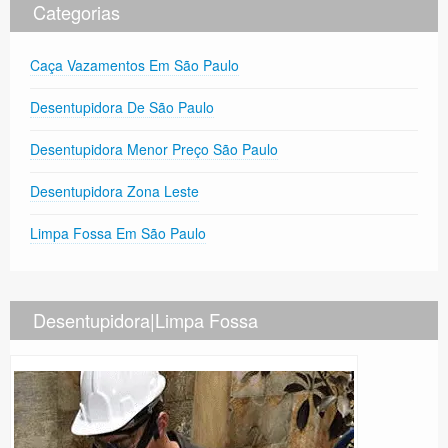
Categorias
Caça Vazamentos Em São Paulo
Desentupidora De São Paulo
Desentupidora Menor Preço São Paulo
Desentupidora Zona Leste
Limpa Fossa Em São Paulo
Desentupidora|Limpa Fossa