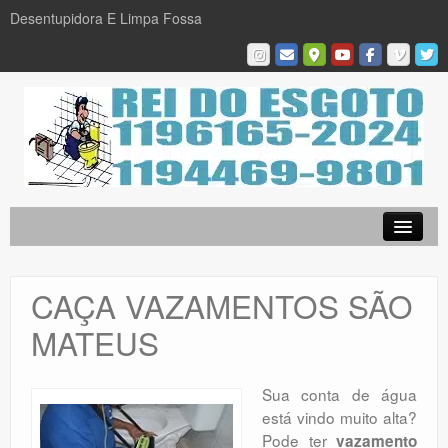
Desentupidora E Limpa Fossa
Empresa
Desentupidora em São Paulo
CAÇA VAZAMENTOS SÃO
Limpa Fossa
MATEUS
Caça Vazamentos
Serviços
Sua conta de água
está vindo muito alta?
Galeria De Fotos
Pode ter
vazamento