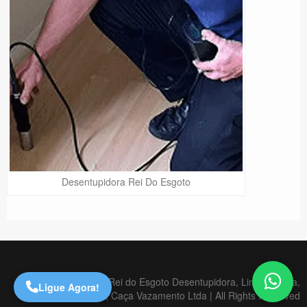
Desentupidora Rei Do Esgoto
Precisa de Ajuda?
Online
São Paulo! Precisa de
ajuda?
Online
Copyright © 2020 Rei do Esgoto Desentupidora, Limpa Fossa,
Ligue Agora!
Dedetizadora, Caça Vazamento Ltda | All Rights Reserved