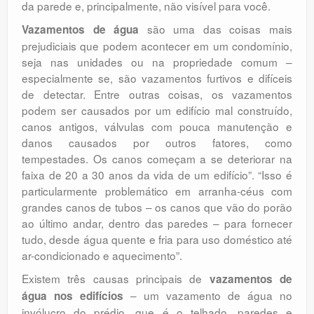
da parede e, principalmente, não visível para você.
são uma das coisas mais
Vazamentos de água
prejudiciais que podem acontecer em um condomínio,
seja nas unidades ou na propriedade comum –
especialmente se, são vazamentos furtivos e difíceis
de detectar. Entre outras coisas, os vazamentos
podem ser causados ​​por um edifício mal construído,
canos antigos, válvulas com pouca manutenção e
danos causados ​​por outros fatores, como
tempestades. Os canos começam a se deteriorar na
faixa de 20 a 30 anos da vida de um edifício”. “Isso é
particularmente problemático em arranha-céus com
grandes canos de tubos – os canos que vão do porão
ao último andar, dentro das paredes – para fornecer
tudo, desde água quente e fria para uso doméstico até
ar-condicionado e aquecimento”.
Existem três causas principais de
vazamentos de
– um vazamento de água no
água nos edifícios
invólucro do prédio, que é o telhado, paredes e