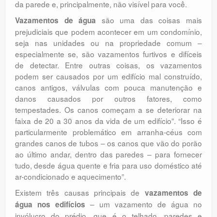
da parede e, principalmente, não visível para você.
são uma das coisas mais
Vazamentos de água
prejudiciais que podem acontecer em um condomínio,
seja nas unidades ou na propriedade comum –
especialmente se, são vazamentos furtivos e difíceis
de detectar. Entre outras coisas, os vazamentos
podem ser causados ​​por um edifício mal construído,
canos antigos, válvulas com pouca manutenção e
danos causados ​​por outros fatores, como
tempestades. Os canos começam a se deteriorar na
faixa de 20 a 30 anos da vida de um edifício”. “Isso é
particularmente problemático em arranha-céus com
grandes canos de tubos – os canos que vão do porão
ao último andar, dentro das paredes – para fornecer
tudo, desde água quente e fria para uso doméstico até
ar-condicionado e aquecimento”.
Existem três causas principais de
vazamentos de
– um vazamento de água no
água nos edifícios
invólucro do prédio, que é o telhado, paredes e