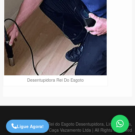
Desentupidora Rei Do Esgoto
Precisa de Ajuda?
Online
São Paulo! Precisa de
ajuda?
Online
Copyright © 2020 Rei do Esgoto Desentupidora, Limpa Fossa,
Ligue Agora!
Dedetizadora, Caça Vazamento Ltda | All Rights Reserved