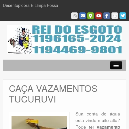
Desentupidora E Limpa Fossa
Empresa
Desentupidora em São Paulo
CAÇA VAZAMENTOS
Limpa Fossa
TUCURUVI
Caça Vazamentos
Serviços
Sua conta de água
está vindo muito alta?
Galeria De Fotos
Pode ter
vazamento